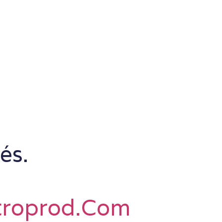
és.
troprod.com