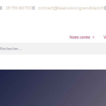
09 799 80 700
contact@laservisiongrandslacs.fr
Notre centre
V