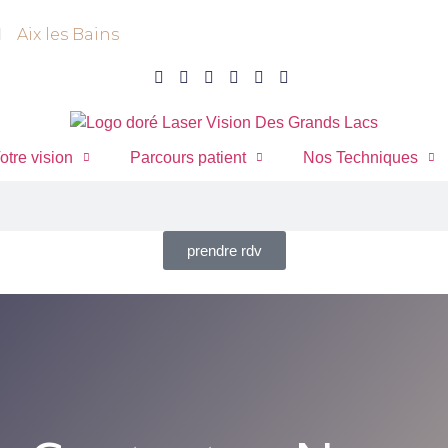
Aix les Bains
otre vision
Parcours patient
Nos Techniques
prendre rdv