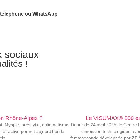
téléphone ou WhatsApp
x sociaux
lités !
ion Rhône-Alpes ?
Le VISUMAX® 800 est 
nt. Myopie, presbytie, astigmatisme
Depuis le 24 avril 2025, le Centre
 réfractive permet aujourd’hui de
dimension technologique avec 
els.
femtoseconde développée par ZEISS,